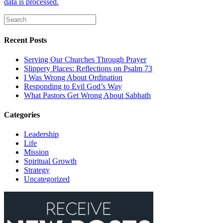
data is processed.
Recent Posts
Serving Our Churches Through Prayer
Slippery Places: Reflections on Psalm 73
I Was Wrong About Ordination
Responding to Evil God’s Way
What Pastors Get Wrong About Sabbath
Categories
Leadership
Life
Mission
Spiritual Growth
Strategy
Uncategorized