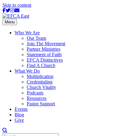
Skip to content
Facebook
Twitter
Instagram
Email
Menu
Who We Are
Our Team
Join The Movement
Partner Ministries
Statement of Faith
EFCA Distinctives
Find A Church
What We Do
Multiplication
Credentialing
Church Vitality
Podcasts
Resources
Pastor Support
Events
Blog
Give