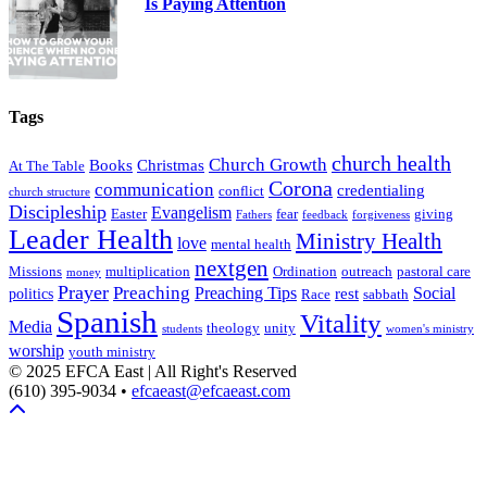
Is Paying Attention
Tags
church health
Church Growth
Books
Christmas
At The Table
Corona
communication
credentialing
conflict
church structure
Discipleship
Evangelism
Easter
fear
giving
Fathers
feedback
forgiveness
Leader Health
Ministry Health
love
mental health
nextgen
Missions
multiplication
Ordination
outreach
pastoral care
money
Prayer
Preaching
Preaching Tips
Social
rest
politics
Race
sabbath
Spanish
Vitality
Media
theology
unity
students
women's ministry
worship
youth ministry
© 2025 EFCA East | All Right's Reserved
(610) 395-9034 •
efcaeast@efcaeast.com
Scroll To Top