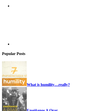
Popular Posts
What is humility…really?
Enséñanos A Orar