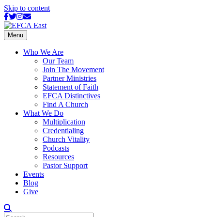
Skip to content
Facebook
Twitter
Instagram
Email
Menu
Who We Are
Our Team
Join The Movement
Partner Ministries
Statement of Faith
EFCA Distinctives
Find A Church
What We Do
Multiplication
Credentialing
Church Vitality
Podcasts
Resources
Pastor Support
Events
Blog
Give