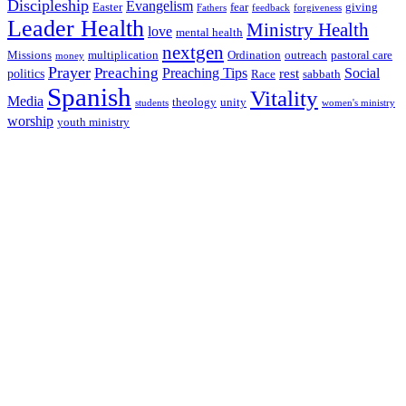
Discipleship
Evangelism
Easter
fear
giving
Fathers
feedback
forgiveness
Leader Health
Ministry Health
love
mental health
nextgen
Missions
multiplication
Ordination
outreach
pastoral care
money
Prayer
Preaching
Preaching Tips
Social
rest
politics
Race
sabbath
Spanish
Vitality
Media
theology
unity
students
women's ministry
worship
youth ministry