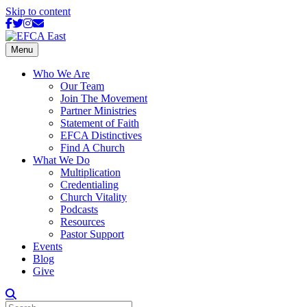
Skip to content
Facebook
Twitter
Instagram
Email
Menu
Who We Are
Our Team
Join The Movement
Partner Ministries
Statement of Faith
EFCA Distinctives
Find A Church
What We Do
Multiplication
Credentialing
Church Vitality
Podcasts
Resources
Pastor Support
Events
Blog
Give