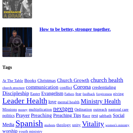
How to be better, stronger together.
Tags
church health
Church Growth
Books
Christmas
At The Table
Corona
communication
credentialing
conflict
church structure
Discipleship
Evangelism
Easter
fear
giving
Fathers
feedback
forgiveness
Leader Health
Ministry Health
love
mental health
nextgen
Missions
multiplication
Ordination
outreach
pastoral care
money
Prayer
Preaching
Preaching Tips
Social
rest
politics
Race
sabbath
Spanish
Vitality
Media
theology
unity
students
women's ministry
worship
youth ministry